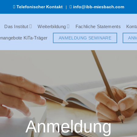
Telefonischer Kontakt
info@ibb-miesbach.com
|
Das Institut
Weiterbildung
Fachliche Statements
Kont
enangebote KiTa-Träger
ANMELDUNG SEMINARE
AN
Anmeldung